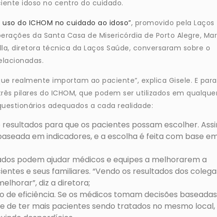
ciente idoso no centro do cuidado.
o uso do ICHOM no cuidado ao idoso”
, promovido pela Laços
operações da Santa Casa de Misericórdia de Porto Alegre, Ma
lla, diretora técnica da Laços Saúde, conversaram sobre o
elacionadas.
que realmente importam ao paciente”, explica Gisele. E para
rês pilares do ICHOM, que podem ser utilizados em qualque
questionários adequados a cada realidade:
 resultados para que os pacientes possam escolher. Ass
baseada em indicadores, e a escolha é feita com base e
cados podem ajudar médicos e equipes a melhorarem a
entes e seus familiares. “Vendo os resultados dos colega
lhorar”, diz a diretora;
 de eficiência. Se os médicos tomam decisões baseadas
e de ter mais pacientes sendo tratados no mesmo local,