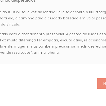
nuindo desperdícios.
do ICHOM, foi a vez de Iohana Salla falar sobre o Buurtzorg
 Para ela, o caminho para o cuidado baseado em valor pass
 do vínculo.
adas com o atendimento presencial. A gestão de riscos est
Faz muita diferença ter empatia, escuta ativa, relacionam
ro da enfermagem, mas também precisamos medir desfecho
 vende resultados”, afirma Iohana.
N