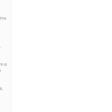
rtha
r
im a
m
s,