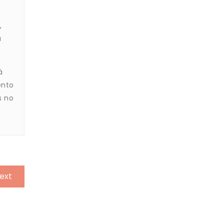
,
a
á
ento
s no
ext