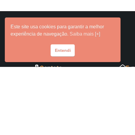
Este site usa cookies para garantir a melhor
experiência de navegação.
Saiba mais [+]
Entendi
Contato
E-m
Fale com o Grupo Laços
con