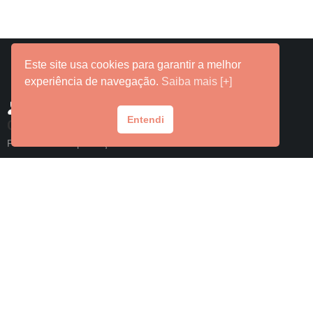
Este site usa cookies para garantir a melhor
experiência de navegação.
Saiba mais [+]
Entendi
Contato
Fale com o Grupo Laços
E-mail
contato@lacossaude.com