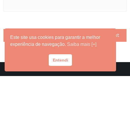
Previous
Next
Este site usa cookies para garantir a melhor
experiência de navegação.
Saiba mais [+]
Entendi
Contato
Fale com o Grupo Laços