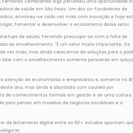
, Fernando Cembranelli logo percebeu uma oportunidade n
dora de saúde em São Paulo. Um dos co-fundadores da
dico, envolveu-se cada vez mais com inovação e hoje est
brigar, fomentar e desenvolver o ecossistema desse setor.
startups de saúde, Fernando preocupa-se com a falta de
das ao envelhecimento. “É um setor muito importante. Os
a vez mais, mas ainda carecemos de soluções para o públ
os lidar com o envelhecimento somente pensando em soluç
a atenção de economistas e empresários e, somente no Bra
m deste ano, mas ainda é abordada com cautela por
falta de conhecimentos formais em gestão e de uma cultura
de para pensar em modelos de negócios escaláveis e a
or de letramento digital entre os 60+, estudos apontam qu
nológicas.