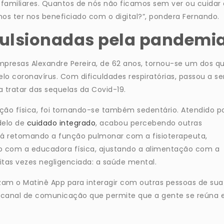
familiares. Quantos de nós não ficamos sem ver ou cuidar
s ter nos beneficiado com o digital?”, pondera Fernando.
ulsionadas pela pandemi
mpresas Alexandre Pereira, de 62 anos, tornou-se um dos q
lo coronavírus. Com dificuldades respiratórias, passou a se
 tratar das sequelas da Covid-19.
ção física, foi tornando-se também sedentário. Atendido p
delo de
cuidado integrado
, acabou percebendo outras
á retomando a função pulmonar com a fisioterapeuta,
rio com a educadora física, ajustando a alimentação com a
tas vezes negligenciada: a saúde mental.
lizam o Matinê App para interagir com outras pessoas de sua
um canal de comunicação que permite que a gente se reúna 