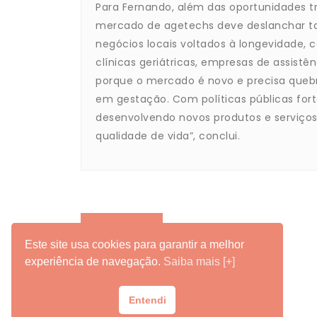
Para Fernando, além das oportunidades t
mercado de agetechs deve deslanchar ta
negócios locais voltados à longevidade, c
clínicas geriátricas, empresas de assistê
porque o mercado é novo e precisa quebr
em gestação. Com políticas públicas for
desenvolvendo novos produtos e serviç
qualidade de vida”, conclui.
Previous
Este site usa cookies para garantir a melhor
experiência de navegação.
Saiba mais [+]
Entendi