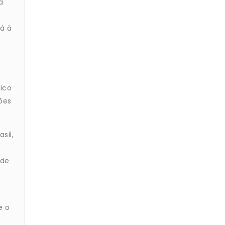
a
á à
ico
ões
sil,
 de
e o