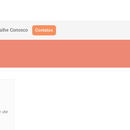
alhe Conosco
Contatos
e de