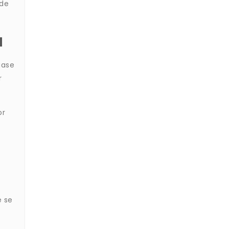
 de
a
uase
r
or
e se