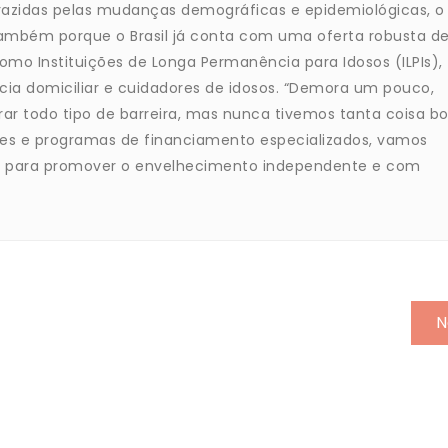
razidas pelas mudanças demográficas e epidemiológicas, o
mbém porque o Brasil já conta com uma oferta robusta d
omo Instituições de Longa Permanência para Idosos (ILPIs),
ncia domiciliar e cuidadores de idosos. “Demora um pouco,
ar todo tipo de barreira, mas nunca tivemos tanta coisa b
tes e programas de financiamento especializados, vamos
os para promover o envelhecimento independente e com
N