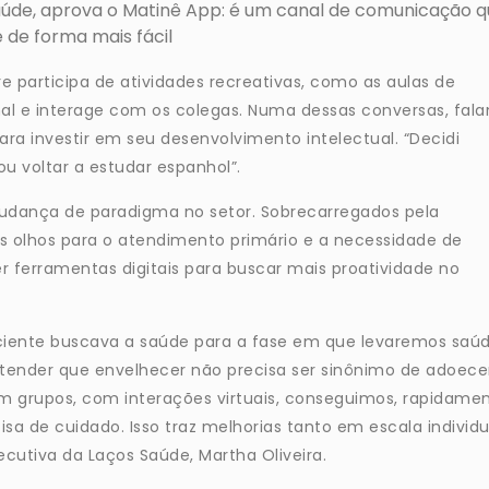
Saúde, aprova o Matinê App: é um canal de comunicação 
 de forma mais fácil
participa de atividades recreativas, como as aulas de
nal e interage com os colegas. Numa dessas conversas, fal
a investir em seu desenvolvimento intelectual. “Decidi
u voltar a estudar espanhol”.
dança de paradigma no setor. Sobrecarregados pela
os olhos para o atendimento primário e a necessidade de
 ferramentas digitais para buscar mais proatividade no
iente buscava a saúde para a fase em que levaremos saú
ntender que envelhecer não precisa ser sinônimo de adoece
 grupos, com interações virtuais, conseguimos, rapidamen
a de cuidado. Isso traz melhorias tanto em escala individu
ecutiva da Laços Saúde, Martha Oliveira.