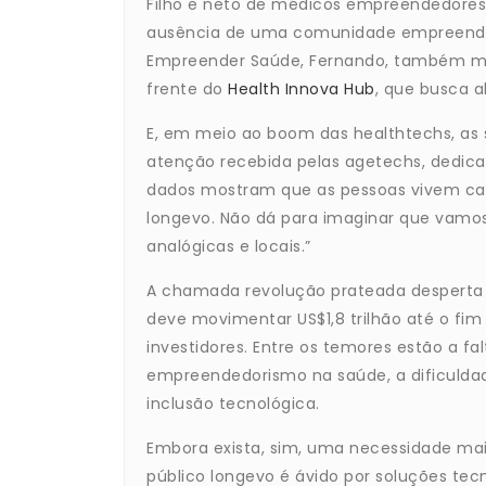
Filho e neto de médicos empreendedores
ausência de uma comunidade empreende
Empreender Saúde, Fernando, também mé
frente do
Health Innova Hub
, que busca a
E, em meio ao boom das healthtechs, as 
atenção recebida pelas agetechs, dedica
dados mostram que as pessoas vivem cad
longevo. Não dá para imaginar que vam
analógicas e locais.”
A chamada revolução prateada desperta 
deve movimentar US$1,8 trilhão até o fi
investidores. Entre os temores estão a 
empreendedorismo na saúde, a dificulda
inclusão tecnológica.
Embora exista, sim, uma necessidade mai
público longevo é ávido por soluções tec