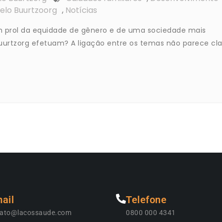
elo Buurtzoorg
,
Notícias
m prol da equidade de gênero e de uma sociedade mais
Buurtzorg efetuam? A ligação entre os temas não parece cl
ail
Telefone
tato@lacossaude.com
0800 000 4341