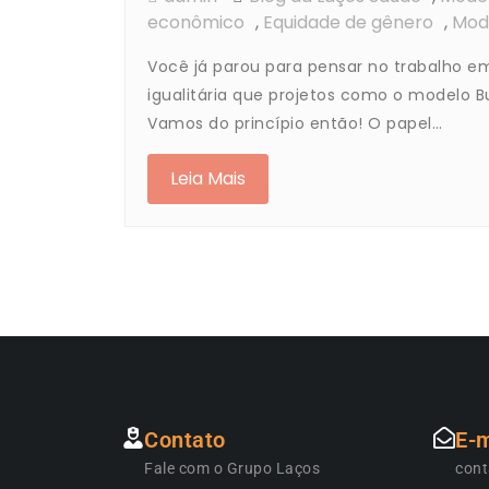
econômico
,
Equidade de gênero
,
Mod
Você já parou para pensar no trabalho e
igualitária que projetos como o modelo 
Vamos do princípio então! O papel…
Leia Mais
Contato
E-m
Fale com o Grupo Laços
con