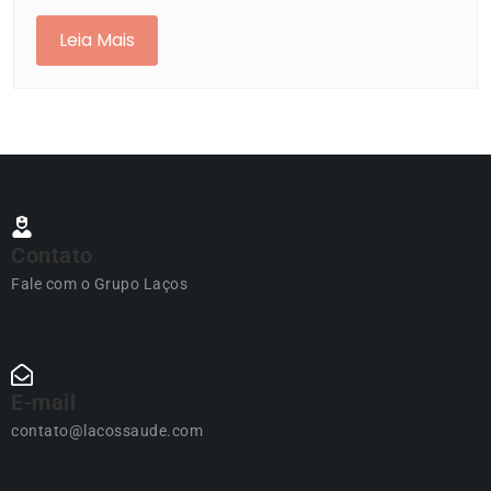
Leia Mais
Contato
Fale com o Grupo Laços
E-mail
contato@lacossaude.com