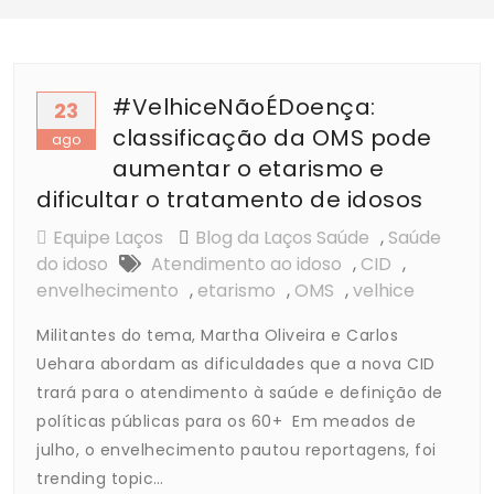
#VelhiceNãoÉDoença:
23
classificação da OMS pode
ago
aumentar o etarismo e
dificultar o tratamento de idosos
Equipe Laços
Blog da Laços Saúde
,
Saúde
do idoso
Atendimento ao idoso
,
CID
,
envelhecimento
,
etarismo
,
OMS
,
velhice
Militantes do tema, Martha Oliveira e Carlos
Uehara abordam as dificuldades que a nova CID
trará para o atendimento à saúde e definição de
políticas públicas para os 60+ Em meados de
julho, o envelhecimento pautou reportagens, foi
trending topic…