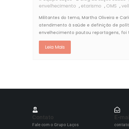
envelhecimento
,
etarismo
,
OMS
,
vel
Militantes do tema, Martha Oliveira e Ca
atendimento à saúde e definição de polí
envelhecimento pautou reportagens, foi 
Leia Mais
Contato
E-mai
Fale com o Grupo Laços
contat