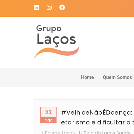
Home
Quem Somos
#VelhiceNãoÉDoença: 
23
ago
etarismo e dificultar 
Equipe Laços
Blog da Laços Saúde