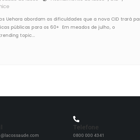
hice
rlos Uehara abordam as dificuldades que a nova CID trará pa
ticas públicas para os 60+ Em meados de julho, o
trending topic…
l
Telefone
o@lacossaude.com
0800 000 4341