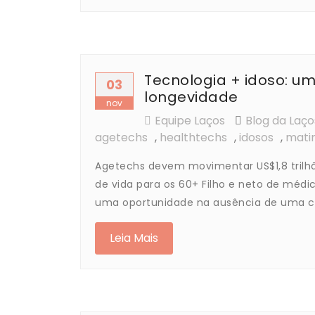
Tecnologia + idoso: u
03
longevidade
nov
Equipe Laços
Blog da Laç
agetechs
,
healthtechs
,
idosos
,
mati
Agetechs devem movimentar US$1,8 trilhã
de vida para os 60+ Filho e neto de méd
uma oportunidade na ausência de uma 
Leia Mais