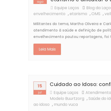
ago
Equipe Laços
Blog da Laço
envelhecimento
,
etarismo
,
OMS
,
vel
Militantes do tema, Martha Oliveira e Ca
atendimento à saúde e definição de polí
envelhecimento pautou reportagens, foi 
Leia Mais
Cuidado ao Idoso: con
15
Equipe Laços
Atendimento 
jul
Modelo Buurtzorg
,
Saúde do i
ao idoso
,
mundo vuca