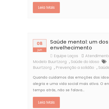
Leia Mais
Saúde mental: um dos 
08
envelhecimento
jun
Equipe Laços
Atendimento
Modelo Buurtzorg
,
Saúde do idoso
Buurtzorg
,
Prevenção a solidão
,
Saúde
Quando cuidamos das emoções dos idosos
alegria e uma vida social mais ativa. O 
tempo atrás, não se falava…
Leia Mais