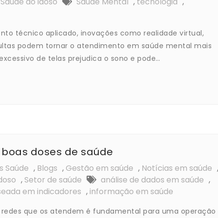
,
Saúde do idoso
Saúde Mental
,
tecnologia
,
to técnico aplicado, inovações como realidade virtual,
nsultas podem tornar o atendimento em saúde mental mais
excessivo de telas prejudica o sono e pode…
e boas doses de saúde
os Saúde
,
Blogs
,
Gestão em saúde
,
Notícias em saúde
doso
,
Setor de saúde
análise de dados em saúde
,
seada em indicadores
,
informação em saúde
as redes que os atendem é fundamental para uma operação