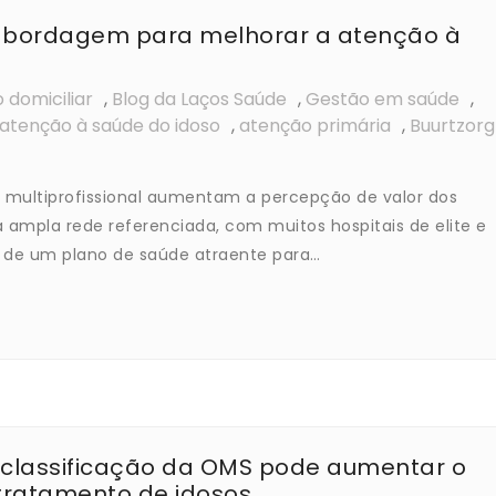
 abordagem para melhorar a atenção à
 domiciliar
,
Blog da Laços Saúde
,
Gestão em saúde
,
atenção à saúde do idoso
,
atenção primária
,
Buurtzorg
 multiprofissional aumentam a percepção de valor dos
 ampla rede referenciada, com muitos hospitais de elite e
de um plano de saúde atraente para…
classificação da OMS pode aumentar o
o tratamento de idosos