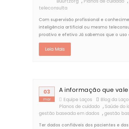
Buurtzorg
,
Planos de cuidado
teleconsulta
Com supervisão profissional e conhecimen
inteligência artificial ou mesmo teleco
proativo e efetivo Já sabemos que o uso 
Leia Mais
A informação que val
03
Equipe Laços
Blog da Laç
mar
Planos de cuidado
,
Saúde do i
gestão baseada em dados
,
gestão ba
Ter dados confiáveis dos pacientes e d