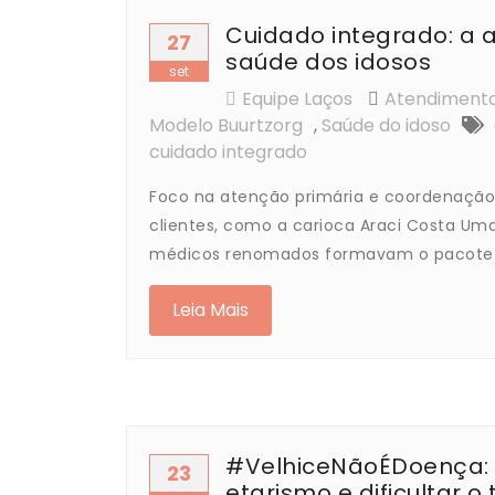
Cuidado integrado: a
27
saúde dos idosos
set
Equipe Laços
Atendimento
Modelo Buurtzorg
,
Saúde do idoso
cuidado integrado
Foco na atenção primária e coordenação
clientes, como a carioca Araci Costa Uma
médicos renomados formavam o pacote 
Leia Mais
#VelhiceNãoÉDoença: 
23
etarismo e dificultar 