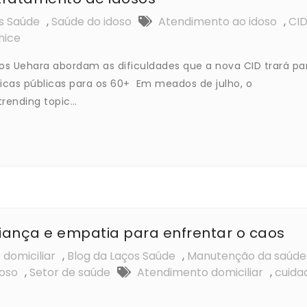
s Saúde
,
Saúde do idoso
Atendimento ao idoso
,
CI
hice
rlos Uehara abordam as dificuldades que a nova CID trará pa
ticas públicas para os 60+ Em meados de julho, o
trending topic…
fiança e empatia para enfrentar o caos
domiciliar
,
Blog da Laços Saúde
,
Manutenção da saúde
doso
,
Setor de saúde
Atendimento domiciliar
,
cuida