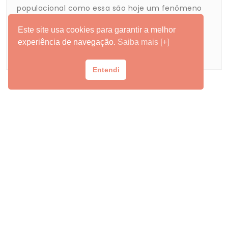
populacional como essa são hoje um fenômeno
global, pauta que…
Este site usa cookies para garantir a melhor
experiência de navegação.
Saiba mais [+]
Leia Mais
Entendi
Contato
Fale com o Grupo Laços