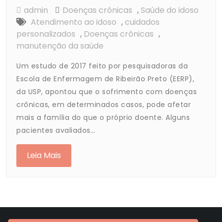
admin
Doenças crônicas
,
Saúde do idoso
Atendimento ao idoso
,
cuidados
personalizados
,
Doenças crônicas
,
manutenção da saúde
Um estudo de 2017 feito por pesquisadoras da
Escola de Enfermagem de Ribeirão Preto (EERP),
da USP, apontou que o sofrimento com doenças
crônicas, em determinados casos, pode afetar
mais a família do que o próprio doente. Alguns
pacientes avaliados…
Leia Mais