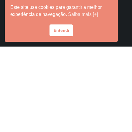
Este site usa cookies para garantir a melhor
experiência de navegação.
Saiba mais [+]
Contato
Entendi
Fale com o Grupo Laços
E-mail
contato@lacossaude.com
Telefone